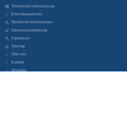
Technische Unterstützung
Erreichbarkeitsinfo
Rechtliche Informationen
Datenschutzerklärung
Impressum
Sitemap
Über uns
Kontakt
Aktuelles
Kontakt
Mittelschule an der Schleißheimer Straße
ms-schleissheimer-str-275@muenchen.de
089/358816520
Schleißheimer Str.275
BY